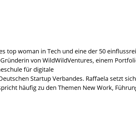
bes top woman in Tech und eine der 50 einflussr
ist Gründerin von WildWildVentures, einem Portf
schule für digitale
s Deutschen Startup Verbandes. Raffaela setzt s
a spricht häufig zu den Themen New Work, Führung